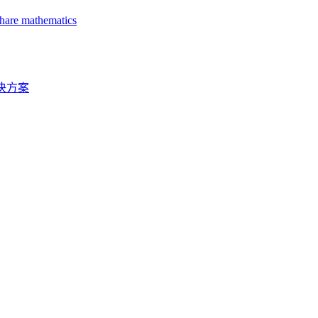
share mathematics
 under extreme loading conditions
 Scale at IRF 2020
误的解决方案