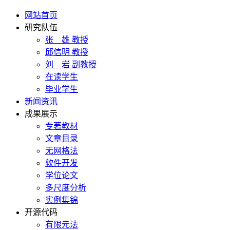
网站首页
研究队伍
张 雄 教授
邱信明 教授
刘 岩 副教授
在读学生
毕业学生
新闻资讯
成果展示
专著教材
文章目录
无网格法
软件开发
学位论文
多尺度分析
实例集锦
开源代码
有限元法