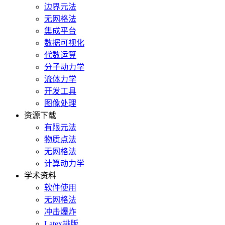
边界元法
无网格法
集成平台
数据可视化
代数运算
分子动力学
流体力学
开发工具
图像处理
资源下载
有限元法
物质点法
无网格法
计算动力学
学术资料
软件使用
无网格法
冲击爆炸
Latex排版