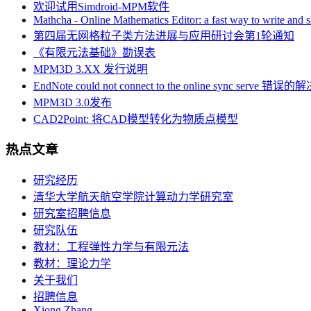
欢迎试用Simdroid-MPM软件
本站部分资源下载链接问题
Mathcha - Online Mathematics Editor: a fast way to write and 
中科院力学所博士后/研究助理招聘（计算固体力学方向）
第四届无网格粒子类方法进展与应用研讨会第1轮通知
WCCM 2020 MS257: Model-based simulations of structural responses
《有限元法基础》勘误表
Symposium on Numerical Methods and Applications at Varied Length
MPM3D 3.XX 发行说明
EndNote could not connect to the online sync serve 错
MPM3D 3.0发布
CAD2Point: 将CAD模型转化为物质点模型
热点文章
研究经历
清华大学航天航空学院计算动力学研究室
研究室招聘信息
研究队伍
教材：工程弹性力学与有限元法
教材：理论力学
关于我们
招聘信息
Xiong Zhang