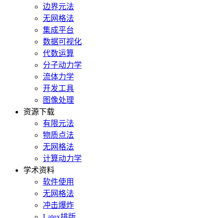
边界元法
无网格法
集成平台
数据可视化
代数运算
分子动力学
流体力学
开发工具
图像处理
资源下载
有限元法
物质点法
无网格法
计算动力学
学术资料
软件使用
无网格法
冲击爆炸
Latex排版