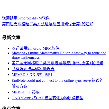
欢迎试用Simdroid-MPM软件
第四届无网格粒子类方法进展与应用研讨会第1轮通知
“第三届无网格粒子类方法进展与应用研讨会”
这门“硬课”，清华这么教！
最新文章
本站部分页面出现502错误的解决办法
Post-doctoral Position in Civil and Environmental Engineering
欢迎试用Simdroid-MPM软件
University of Missouri
Mathcha - Online Mathematics Editor: a fast way to write and
本站部分资源下载链接问题
share mathematics
中科院力学所博士后/研究助理招聘（计算固体力学方向）
第四届无网格粒子类方法进展与应用研讨会第1轮通知
WCCM 2020 MS257: Model-based simulations of structural
《有限元法基础》勘误表
responses under extreme loading conditions
MPM3D 3.XX 发行说明
Symposium on Numerical Methods and Applications at Varied
Length Scale at IRF 2020
EndNote could not connect to the online sync serve 错误的
解决方案
MPM3D 3.0发布
CAD2Point: 将CAD模型转化为物质点模型
热点文章