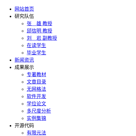
网站首页
研究队伍
张 雄 教授
邱信明 教授
刘 岩 副教授
在读学生
毕业学生
新闻资讯
成果展示
专著教材
文章目录
无网格法
软件开发
学位论文
多尺度分析
实例集锦
开源代码
有限元法