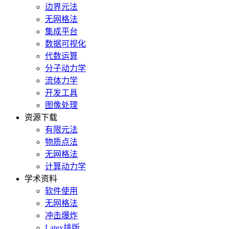
边界元法
无网格法
集成平台
数据可视化
代数运算
分子动力学
流体力学
开发工具
图像处理
资源下载
有限元法
物质点法
无网格法
计算动力学
学术资料
软件使用
无网格法
冲击爆炸
Latex排版