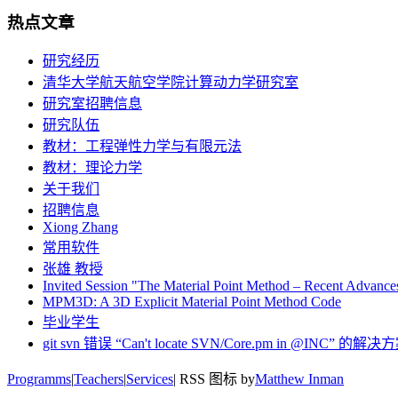
热点文章
研究经历
清华大学航天航空学院计算动力学研究室
研究室招聘信息
研究队伍
教材：工程弹性力学与有限元法
教材：理论力学
关于我们
招聘信息
Xiong Zhang
常用软件
张雄 教授
Invited Session "The Material Point Method – Recent Advan
MPM3D: A 3D Explicit Material Point Method Code
毕业学生
git svn 错误 “Can't locate SVN/Core.pm in @INC” 的解决
Programms
|
Teachers
|
Services
| RSS 图标 by
Matthew Inman