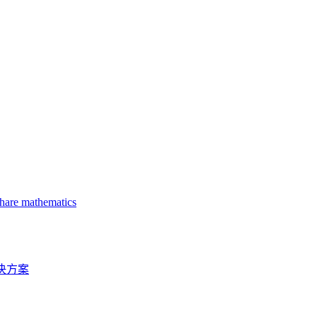
sity of Missouri
share mathematics
 under extreme loading conditions
 Scale at IRF 2020
误的解决方案