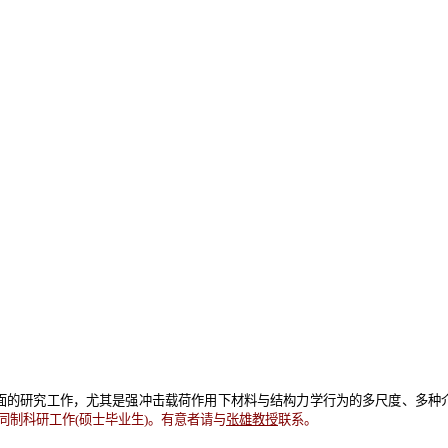
面的研究工作，尤其是强冲击载荷作用下材料与结构力学行为的多尺度、多种
同制科研工作(硕士毕业生)。有意者请与
张雄教授
联系。