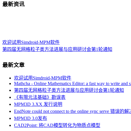
最新资讯
欢迎试用Simdroid-MPM软件
第四届无网格粒子类方法进展与应用研讨会第1轮通知
“第三届无网格粒子类方法进展与应用研讨会”
这门“硬课”，清华这么教！
最新文章
本站部分页面出现502错误的解决办法
Post-doctoral Position in Civil and Environmental Engineering Univer
欢迎试用Simdroid-MPM软件
本站部分资源下载链接问题
Mathcha - Online Mathematics Editor: a fast way to write and 
中科院力学所博士后/研究助理招聘（计算固体力学方向）
第四届无网格粒子类方法进展与应用研讨会第1轮通知
WCCM 2020 MS257: Model-based simulations of structural responses
《有限元法基础》勘误表
Symposium on Numerical Methods and Applications at Varied Length
MPM3D 3.XX 发行说明
EndNote could not connect to the online sync serve 错
MPM3D 3.0发布
CAD2Point: 将CAD模型转化为物质点模型