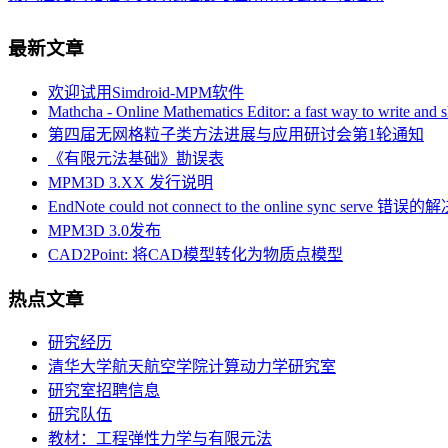
“第三届无网格粒子类方法进展与应用研讨会”
这门“硬课”，清华这么教！
最新文章
本站部分页面出现502错误的解决办法
Post-doctoral Position in Civil and Environmental Engineering Univer
欢迎试用Simdroid-MPM软件
本站部分资源下载链接问题
Mathcha - Online Mathematics Editor: a fast way to write and 
中科院力学所博士后/研究助理招聘（计算固体力学方向）
第四届无网格粒子类方法进展与应用研讨会第1轮通知
WCCM 2020 MS257: Model-based simulations of structural responses
《有限元法基础》勘误表
Symposium on Numerical Methods and Applications at Varied Length
MPM3D 3.XX 发行说明
EndNote could not connect to the online sync serve 错
MPM3D 3.0发布
CAD2Point: 将CAD模型转化为物质点模型
热点文章
研究经历
清华大学航天航空学院计算动力学研究室
研究室招聘信息
研究队伍
教材：工程弹性力学与有限元法