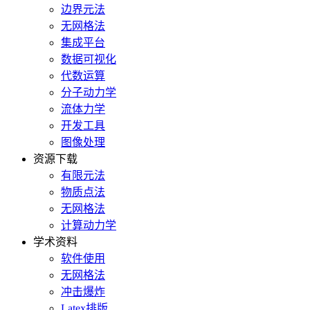
边界元法
无网格法
集成平台
数据可视化
代数运算
分子动力学
流体力学
开发工具
图像处理
资源下载
有限元法
物质点法
无网格法
计算动力学
学术资料
软件使用
无网格法
冲击爆炸
Latex排版