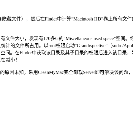
（含隐藏文件），然后在Finder中计算“Macintosh HD”
有文件大小，发现有170多G的"Miscellaneous used space”
用。以root权限启动“Grandrspective”（sudo /Applications/Gra
backup 目录占用了170G的空间。在Finder中获取该目录及其子目录的
度在减小！
用，其大小不断增加的原因未知。采用CleanMyMac完全卸载Server即可