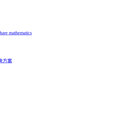
sity of Missouri
share mathematics
 under extreme loading conditions
 Scale at IRF 2020
误的解决方案