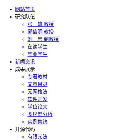
网站首页
研究队伍
张 雄 教授
邱信明 教授
刘 岩 副教授
在读学生
毕业学生
新闻资讯
成果展示
专著教材
文章目录
无网格法
软件开发
学位论文
多尺度分析
实例集锦
开源代码
有限元法