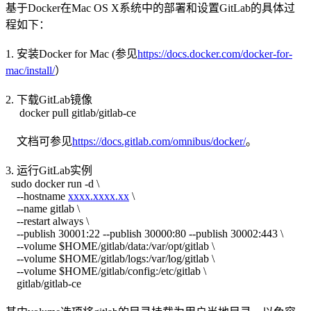
基于Docker在Mac OS X系统中的部署和设置GitLab的具体过
程如下：
1. 安装Docker for Mac (参见
https://docs.docker.com/docker-for-
mac/install/
）
2. 下载GitLab镜像
docker pull gitlab/gitlab-ce
文档可参见
https://docs.gitlab.com/omnibus/docker/
。
3. 运行GitLab实例
sudo docker run -d \
--hostname
xxxx.xxxx.xx
\
--name gitlab \
--restart always \
--publish 30001:22 --publish 30000:80 --publish 30002:443 \
--volume $HOME/gitlab/data:/var/opt/gitlab \
--volume $HOME/gitlab/logs:/var/log/gitlab \
--volume $HOME/gitlab/config:/etc/gitlab \
gitlab/gitlab-ce