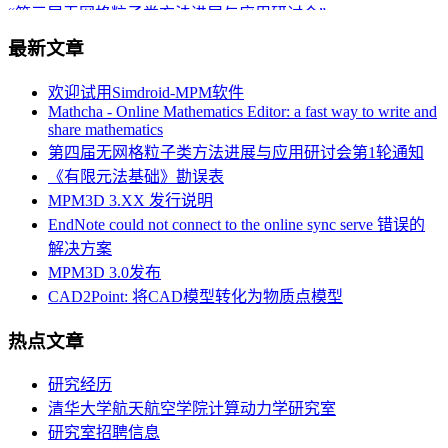
“第三届无网格粒子类方法进展与应用研讨会”
这门“硬课”，清华这么教！
最新文章
本站部分页面出现502错误的解决办法
Post-doctoral Position in Civil and Environmental Engineering
欢迎试用Simdroid-MPM软件
University of Missouri
Mathcha - Online Mathematics Editor: a fast way to write and
本站部分资源下载链接问题
share mathematics
中科院力学所博士后/研究助理招聘（计算固体力学方向）
第四届无网格粒子类方法进展与应用研讨会第1轮通知
WCCM 2020 MS257: Model-based simulations of structural
《有限元法基础》勘误表
responses under extreme loading conditions
Symposium on Numerical Methods and Applications at Varied
MPM3D 3.XX 发行说明
Length Scale at IRF 2020
EndNote could not connect to the online sync serve 错误的
解决方案
MPM3D 3.0发布
CAD2Point: 将CAD模型转化为物质点模型
热点文章
研究经历
清华大学航天航空学院计算动力学研究室
研究室招聘信息