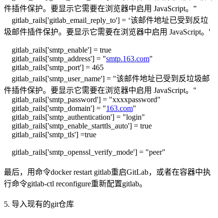
件插件保护。要显示它需要在浏览器中启用 JavaScript。
”
gitlab_rails['gitlab_email_reply_to'] = ‘
该邮件地址已受到反垃
圾邮件插件保护。要显示它需要在浏览器中启用 JavaScript。
'
gitlab_rails['smtp_enable'] = true
gitlab_rails['smtp_address'] = "
smtp.163.com
"
gitlab_rails['smtp_port'] = 465
gitlab_rails['smtp_user_name'] = "
该邮件地址已受到反垃圾邮
件插件保护。要显示它需要在浏览器中启用 JavaScript。
"
gitlab_rails['smtp_password'] = "xxxxpassword"
gitlab_rails['smtp_domain'] = "
163.com
"
gitlab_rails['smtp_authentication'] = "login"
gitlab_rails['smtp_enable_starttls_auto'] = true
gitlab_rails['smtp_tls'] =true
gitlab_rails['smtp_openssl_verify_mode'] = "peer"
最后，用命令docker restart gitlab重启GitLab，或者在容器中执
行命令gitlab-ctl reconfigure重新配置gitlab。
5. 导入现有的git仓库