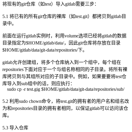
将现有的git仓库（如test）导入gitlab需要三步：
5.1 将已有的所有git仓库的裸库（如test.git）都拷贝到gitlab目
录中。
前面在运行gitlab实例时，利用volume选项已经将gitlab的数据
目录指定为$HOME/gitlab/data/，因此git仓库将存放在目录
$HOME/gitlab/data/git-data/repositories/下。
gitlab允许创建组，将多个仓库纳入到一个组中，每个组在
repositories下面对应于一个与组名称相同的子目录。将所有裸
库拷贝到与其组所对应的子目录中。例如，如果要要将test仓
库导入到sub组中的话，则应执行：
sudo cp -r test.gig $HOME/gitlab/data/git-data/repositories/sub/
5.2 利用sudo chown命令，将test.git的拥有者的用户名和组名改
为和repositories目录的拥有者相同，以保证gitlab可以访问该仓
库。
5.3 导入仓库