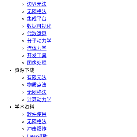
边界元法
无网格法
集成平台
数据可视化
代数运算
分子动力学
流体力学
开发工具
图像处理
资源下载
有限元法
物质点法
无网格法
计算动力学
学术资料
软件使用
无网格法
冲击爆炸
Latex排版