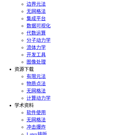
边界元法
无网格法
集成平台
数据可视化
代数运算
分子动力学
流体力学
开发工具
图像处理
资源下载
有限元法
物质点法
无网格法
计算动力学
学术资料
软件使用
无网格法
冲击爆炸
Latex排版